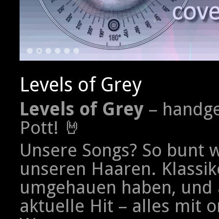
1
2
3
4
5
6
Levels of Grey
Levels of Grey
– handge
Pott! 🤘
Unsere Songs? So bunt w
unseren Haaren. Klassik
umgehauen haben, und a
aktuelle Hit – alles mit 