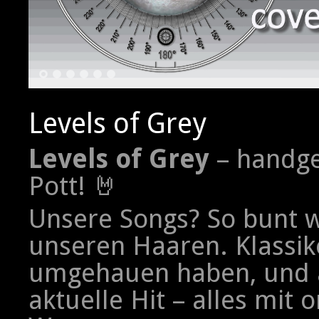
1
2
3
4
5
6
Levels of Grey
Levels of Grey
– handge
Pott! 🤘
Unsere Songs? So bunt w
unseren Haaren. Klassik
umgehauen haben, und a
aktuelle Hit – alles mit 